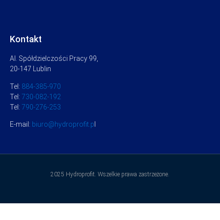
Kontakt
Al. Spółdzielczości Pracy 99,
20-147 Lublin
Tel:
884-385-970
Tel:
730-082-192
Tel:
790-276-253
E-mail:
biuro@hydroprofit.p
l
2025 Hydroprofit. Wszelkie prawa zastrzeżone.