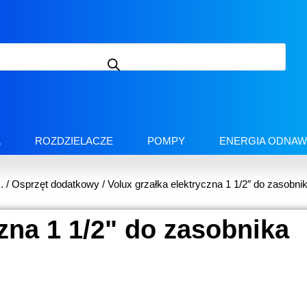
A
ROZDZIELACZE
POMPY
ENERGIA ODNAW
.
/
Osprzęt dodatkowy
/ Volux grzałka elektryczna 1 1/2″ do zasobni
czna 1 1/2" do zasobnika