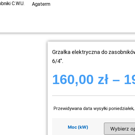
bniki C.W.U.
Agaterm
Grzałka elektryczna do zasobnik
6/4″.
160,00
zł
–
1
Przewidywana data wysyłki poniedziałek, 
Moc (kW)