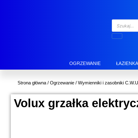
OGRZEWANIE
ŁAZIENK
Strona główna
/
Ogrzewanie
/
Wymienniki i zasobniki C.W.U
Volux grzałka elektry