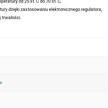
peratury od 25 st. C do 70 st. C,
ury dzięki zastosowaniu elektronicznego regulatora,
 trwałości.
ce