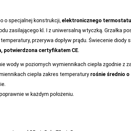
 o specjalnej konstrukcji,
elektronicznego termostat
du zasilającego kl. I z uniwersalną wtyczką. Grzałka p
mperatury, przerywa dopływ prądu. Świecenie diody syg
, potwierdzona certyfikatem CE
.
ie wody w poziomych wymiennikach ciepła zgodnie z z
miennikach ciepła zakres temperatury
rośnie średnio o
ie.
 poprawnie w każdym położeniu.