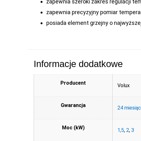
zapewnia szeroki zakres regulacji tem
zapewnia precyzyjny pomiar temperat
posiada element grzejny o najwyższej
Informacje dodatkowe
Producent
Volux
Gwarancja
24 miesią
Moc (kW)
1,5
,
2
,
3