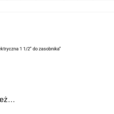
ektryczna 1 1/2″ do zasobnika”
ież…