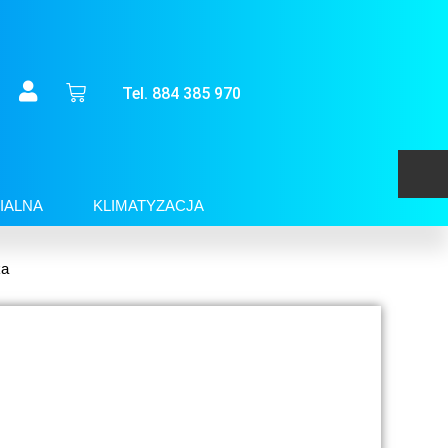
Tel. 884 385 970
IALNA
KLIMATYZACJA
ka