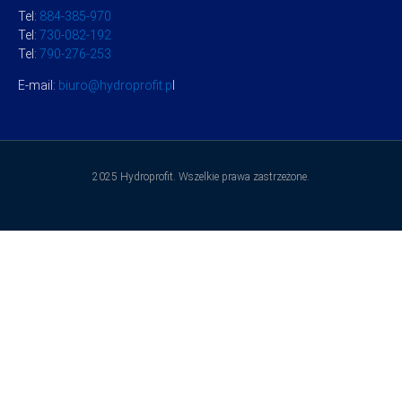
Tel:
884-385-970
Tel:
730-082-192
Tel:
790-276-253
E-mail:
biuro@hydroprofit.p
l
2025 Hydroprofit. Wszelkie prawa zastrzeżone.