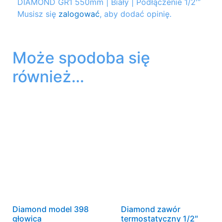
DIAMOND GR1 550mm | Biały | Podłączenie 1/2′”
Musisz się
zalogować
, aby dodać opinię.
Może spodoba się
również…
Diamond model 398
Diamond zawór
głowica
termostatyczny 1/2″