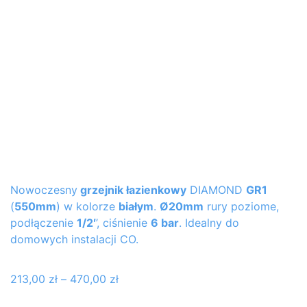
Nowoczesny
grzejnik łazienkowy
DIAMOND
GR1
(
550mm
) w kolorze
białym
.
Ø20mm
rury poziome,
podłączenie
1/2′
’, ciśnienie
6 bar
. Idealny do
domowych instalacji CO.
213,00
zł
–
470,00
zł