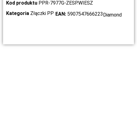
Kod produktu
PPR-7977G-ZESP.WIESZ
Kategoria
Złączki PP
EAN:
5907547666223
Diamond