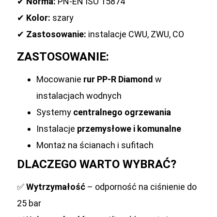
✔
Norma:
PN-EN ISO 15874
✔
Kolor:
szary
✔
Zastosowanie:
instalacje CWU, ZWU, CO
ZASTOSOWANIE:
Mocowanie
rur PP-R Diamond
w
instalacjach wodnych
Systemy
centralnego ogrzewania
Instalacje
przemysłowe i komunalne
Montaż na ścianach i sufitach
DLACZEGO WARTO WYBRAĆ?
✅
Wytrzymałość
– odporność na ciśnienie do
25 bar