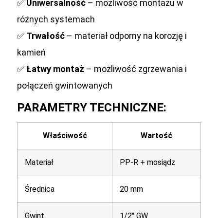
✅
Uniwersalność
– możliwość montażu w
różnych systemach
✅
Trwałość
– materiał odporny na korozję i
kamień
✅
Łatwy montaż
– możliwość zgrzewania i
połączeń gwintowanych
PARAMETRY TECHNICZNE:
Właściwość
Wartość
Materiał
PP-R + mosiądz
Średnica
20 mm
Gwint
1/2″ GW