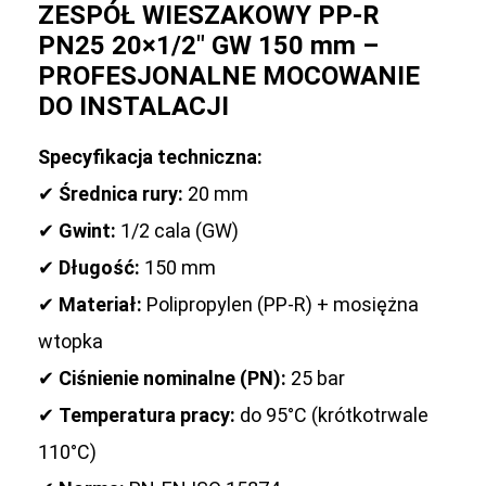
ZESPÓŁ WIESZAKOWY PP-R
PN25 20×1/2″ GW 150 mm –
PROFESJONALNE MOCOWANIE
DO INSTALACJI
Specyfikacja techniczna:
✔
Średnica rury:
20 mm
✔
Gwint:
1/2 cala (GW)
✔
Długość:
150 mm
✔
Materiał:
Polipropylen (PP-R) + mosiężna
wtopka
✔
Ciśnienie nominalne (PN):
25 bar
✔
Temperatura pracy:
do 95°C (krótkotrwale
110°C)