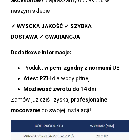
akcesoriów?
Zapraszamy do zakupu w
naszym sklepie!
✔
WYSOKA JAKOŚĆ
✔
SZYBKA
DOSTAWA
✔
GWARANCJA
Dodatkowe informacje:
Produkt
w pełni zgodny z normami UE
Atest PZH
dla wody pitnej
Możliwość zwrotu do 14 dni
Zamów już dziś i zyskaj
profesjonalne
mocowanie
do swojej instalacji!