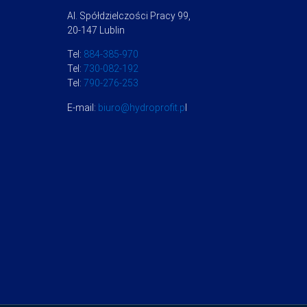
Al. Spółdzielczości Pracy 99,
20-147 Lublin
Tel:
884-385-970
Tel:
730-082-192
Tel:
790-276-253
E-mail:
biuro@hydroprofit.p
l