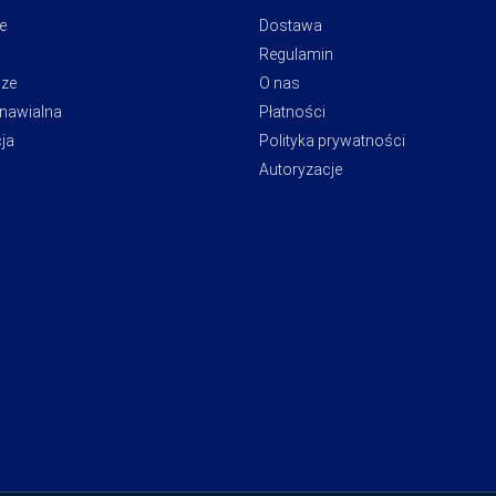
e
Dostawa
Regulamin
cze
O nas
dnawialna
Płatności
ja
Polityka prywatności
Autoryzacje