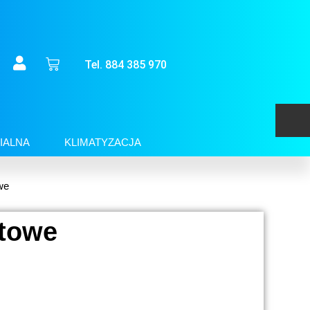
Tel. 884 385 970
IALNA
KLIMATYZACJA
we
otowe