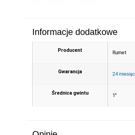
Informacje dodatkowe
Producent
Rumet
Gwarancja
24 miesią
Średnica gwintu
1"
Opinie