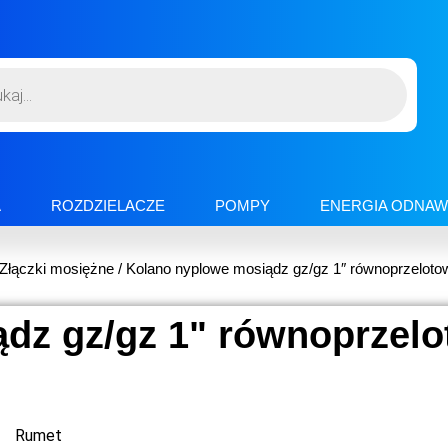
A
ROZDZIELACZE
POMPY
ENERGIA ODNAW
Złączki mosiężne
/ Kolano nyplowe mosiądz gz/gz 1″ równoprzeloto
dz gz/gz 1" równoprzel
Rumet