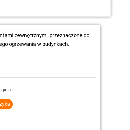
intami zewnętrznymi, przeznaczone do
lnego ogrzewania w budynkach.
erpnia
szyka