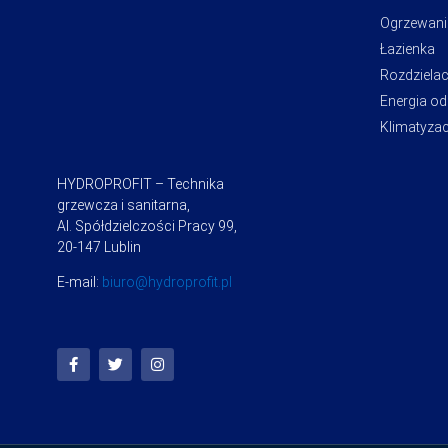
Ogrzewani
Łazienka
Rozdziela
Energia o
Klimatyzac
HYDROPROFIT – Technika
grzewcza i sanitarna,
Al. Spółdzielczości Pracy 99,
20-147 Lublin
E-mail:
biuro@hydroprofit.pl