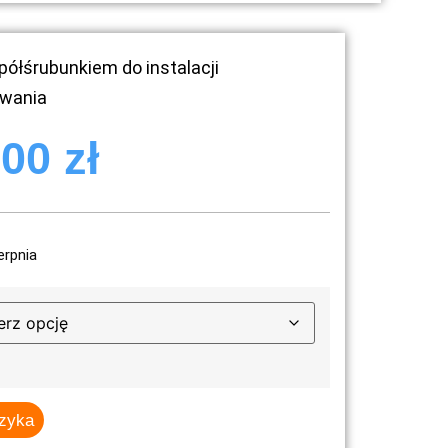
półśrubunkiem do instalacji
ewania
,00
zł
erpnia
szyka