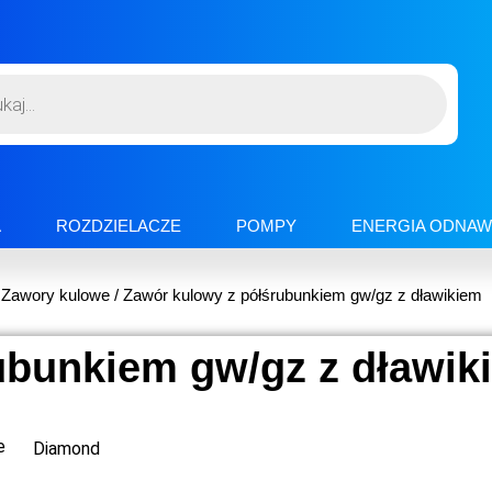
A
ROZDZIELACZE
POMPY
ENERGIA ODNAW
/
Zawory kulowe
/ Zawór kulowy z półśrubunkiem gw/gz z dławikiem
ubunkiem gw/gz z dławik
e
Diamond