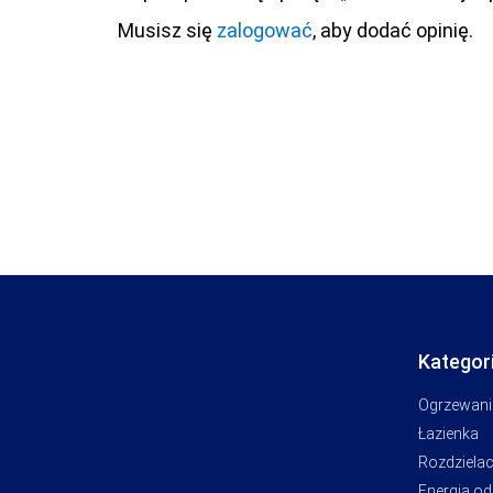
Musisz się
zalogować
, aby dodać opinię.
Kategor
Ogrzewani
Łazienka
Rozdziela
Energia o