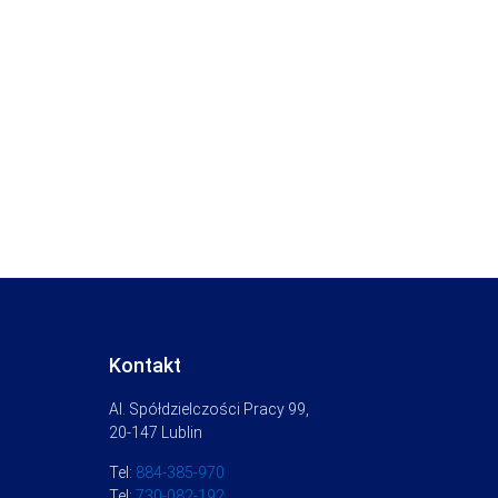
Kontakt
Al. Spółdzielczości Pracy 99,
20-147 Lublin
Tel:
884-385-970
Tel:
730-082-192