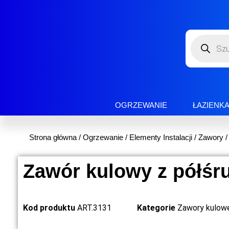
OGRZEWANIE
ŁAZIENK
Strona główna
/
Ogrzewanie
/
Elementy Instalacji
/
Zawory
Zawór kulowy z półśr
Kod produktu
ART.3131
Kategorie
Zawory kulow