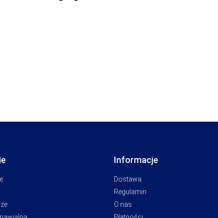
ie
Informacje
e
Dostawa
Regulamin
cze
O nas
dnawialna
Płatności