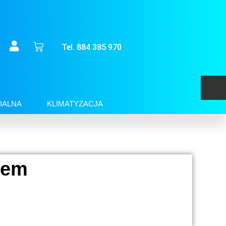
Tel. 884 385 970
IALNA
KLIMATYZACJA
iem