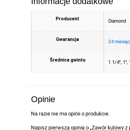
Informacje dodatkowe
Producent
Diamond
Gwarancja
24 miesią
Średnica gwintu
1 1/4", 1",
Opinie
Na razie nie ma opinii o produkcie.
Napisz pierwszą opinię o „Zawór kulowy z