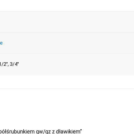
ce
 1/2", 3/4"
 półśrubunkiem gw/gz z dławikiem”