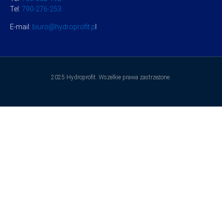
Tel:
790-276-253
E-mail:
biuro@hydroprofit.p
l
2025 Hydroprofit. Wszelkie prawa zastrzeżone.