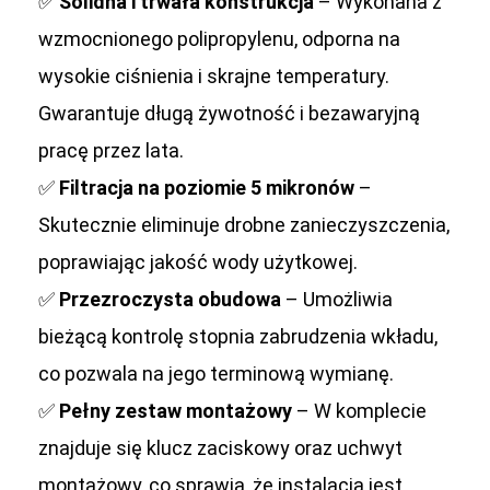
✅
Solidna i trwała konstrukcja
– Wykonana z
wzmocnionego polipropylenu, odporna na
wysokie ciśnienia i skrajne temperatury.
Gwarantuje długą żywotność i bezawaryjną
pracę przez lata.
✅
Filtracja na poziomie 5 mikronów
–
Skutecznie eliminuje drobne zanieczyszczenia,
poprawiając jakość wody użytkowej.
✅
Przezroczysta obudowa
– Umożliwia
bieżącą kontrolę stopnia zabrudzenia wkładu,
co pozwala na jego terminową wymianę.
✅
Pełny zestaw montażowy
– W komplecie
znajduje się klucz zaciskowy oraz uchwyt
montażowy, co sprawia, że instalacja jest