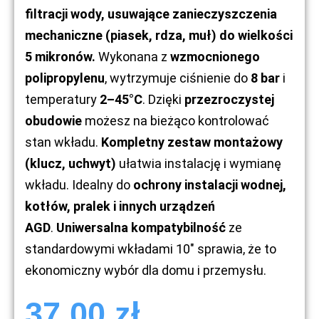
filtracji wody, usuwające zanieczyszczenia
mechaniczne (piasek, rdza, muł) do wielkości
5 mikronów.
Wykonana z
wzmocnionego
polipropylenu
, wytrzymuje ciśnienie do
8 bar
i
temperatury
2–45°C
. Dzięki
przezroczystej
obudowie
możesz na bieżąco kontrolować
stan wkładu.
Kompletny zestaw montażowy
(klucz, uchwyt)
ułatwia instalację i wymianę
wkładu. Idealny do
ochrony instalacji wodnej,
kotłów, pralek i innych urządzeń
AGD
.
Uniwersalna kompatybilność
ze
standardowymi wkładami 10″ sprawia, że to
ekonomiczny wybór dla domu i przemysłu.
37,00
zł