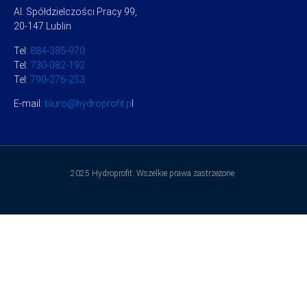
Al. Spółdzielczości Pracy 99,
20-147 Lublin
Tel:
884-385-970
Tel:
730-082-192
Tel:
790-276-253
E-mail:
biuro@hydroprofit.p
l
2025 Hydroprofit. Wszelkie prawa zastrzeżone.