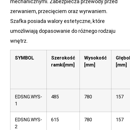
mechanicznymi. Zabezpiecza przewody przed
zerwaniem, przecięciem oraz wyrwaniem.
Szafka posiada walory estetyczne, które
umożliwiają dopasowanie do różnego rodzaju
wnętrz.
SYMBOL
Szerokość
Wysokość
Głębo
ramki[mm]
[mm]
[mm]
EDSNG.WYS-
485
780
157
1
EDSNG.WYS-
615
780
157
2