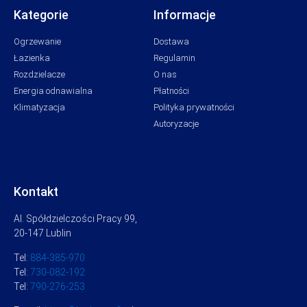
Kategorie
Informacje
Ogrzewanie
Dostawa
Łazienka
Regulamin
Rozdzielacze
O nas
Energia odnawialna
Płatności
Klimatyzacja
Polityka prywatności
Autoryzacje
Kontakt
Al. Spółdzielczości Pracy 99,
20-147 Lublin
Tel:
884-385-970
Tel:
730-082-192
Tel:
790-276-253