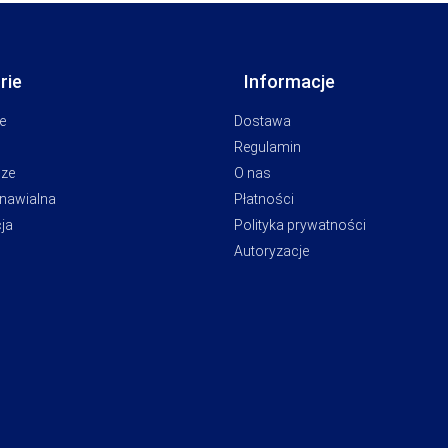
rie
Informacje
e
Dostawa
Regulamin
cze
O nas
dnawialna
Płatności
ja
Polityka prywatności
Autoryzacje