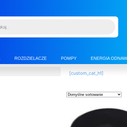
A
ROZDZIELACZE
POMPY
ENERGIA ODNAW
[custom_cat_h1]