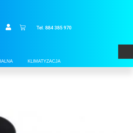
Tel. 884 385 970
IALNA
KLIMATYZACJA