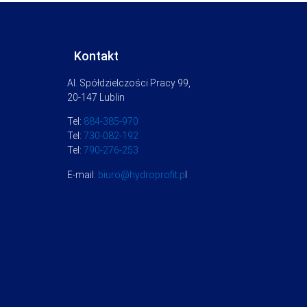
Kontakt
Al. Spółdzielczości Pracy 99,
20-147 Lublin
Tel:
884-385-970
Tel:
730-082-192
Tel:
790-276-253
E-mail:
biuro@hydroprofit.p
l