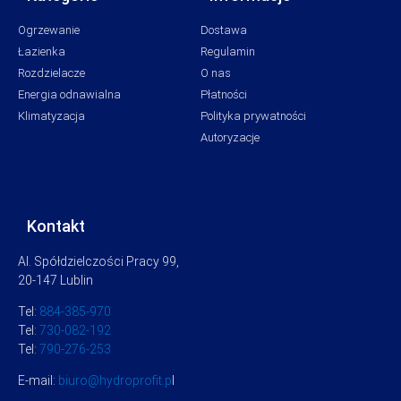
Ogrzewanie
Dostawa
Łazienka
Regulamin
Rozdzielacze
O nas
Energia odnawialna
Płatności
Klimatyzacja
Polityka prywatności
Autoryzacje
Kontakt
Al. Spółdzielczości Pracy 99,
20-147 Lublin
Tel:
884-385-970
Tel:
730-082-192
Tel:
790-276-253
E-mail:
biuro@hydroprofit.p
l