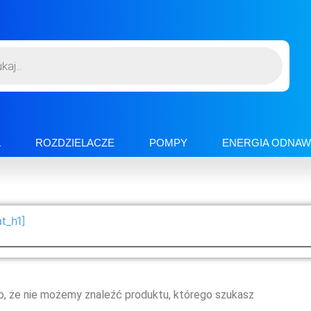
A
ROZDZIELACZE
POMPY
ENERGIA ODNAW
t_h1]
o, że nie możemy znaleźć produktu, którego szukasz