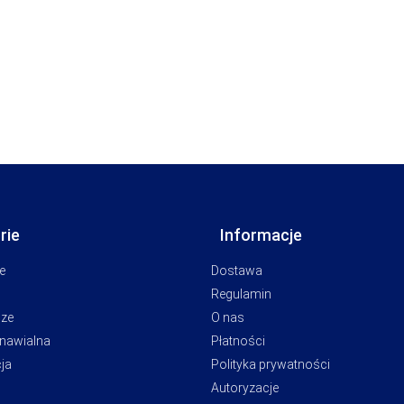
rie
Informacje
e
Dostawa
Regulamin
cze
O nas
dnawialna
Płatności
ja
Polityka prywatności
Autoryzacje