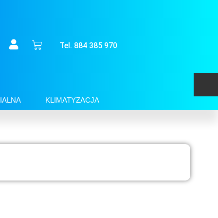
Tel. 884 385 970
IALNA
KLIMATYZACJA