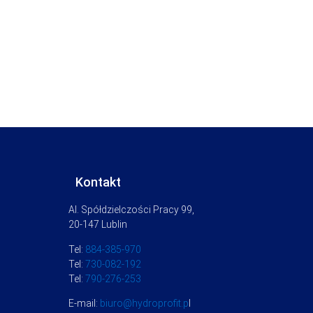
Kontakt
Al. Spółdzielczości Pracy 99,
20-147 Lublin
Tel:
884-385-970
Tel:
730-082-192
Tel:
790-276-253
E-mail:
biuro@hydroprofit.p
l