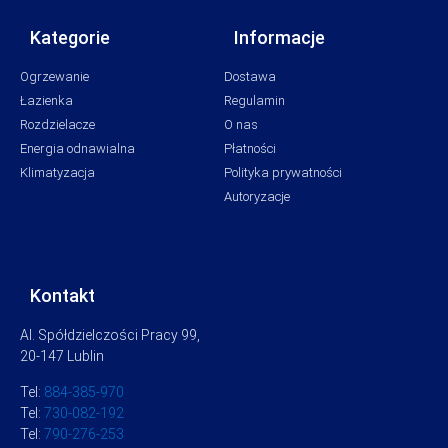
Kategorie
Informacje
Ogrzewanie
Dostawa
Łazienka
Regulamin
Rozdzielacze
O nas
Energia odnawialna
Płatności
Klimatyzacja
Polityka prywatności
Autoryzacje
Kontakt
Al. Spółdzielczości Pracy 99,
20-147 Lublin
Tel:
884-385-970
Tel:
730-082-192
Tel:
790-276-253