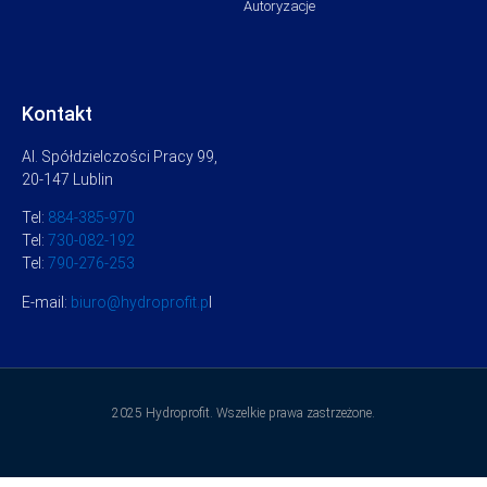
Autoryzacje
Kontakt
Al. Spółdzielczości Pracy 99,
20-147 Lublin
Tel:
884-385-970
Tel:
730-082-192
Tel:
790-276-253
E-mail:
biuro@hydroprofit.p
l
2025 Hydroprofit. Wszelkie prawa zastrzeżone.